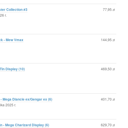
ter Collection #3
77,95
zł
26 r.
ck - Mew Vmax
144,95
zł
in Display (10)
469,50
zł
 Mega Diancie ex/Gengar ex (6)
401,70
zł
ka 2025 r.
 - Mega Charizard Display (6)
629,70
zł