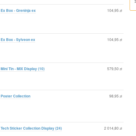
Ex Box - Greninja ex
104,95
zł
 Ex Box - Sylveon ex
104,95
zł
ini Tin - MIX Display (10)
579,50
zł
Poster Collection
98,95
zł
Tech Sticker Collection Display (24)
2 014,80
zł