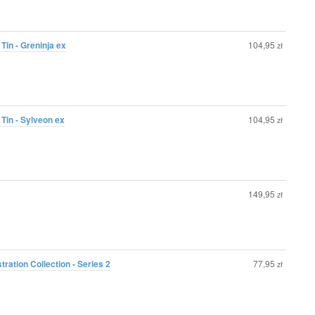
Tin - Greninja ex
104,95
zł
Tin - Sylveon ex
104,95
zł
149,95
zł
tration Collection - Series 2
77,95
zł