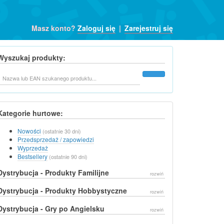
Masz konto?
Zaloguj się
|
Zarejestruj się
Wyszukaj produkty:
Szukaj
Kategorie hurtowe:
Nowości
(ostatnie 30 dni)
Przedsprzedaż / zapowiedzi
Wyprzedaż
Bestsellery
(ostatnie 90 dni)
Dystrybucja - Produkty Familijne
rozwiń
Dystrybucja - Produkty Hobbystyczne
rozwiń
Dystrybucja - Gry po Angielsku
rozwiń