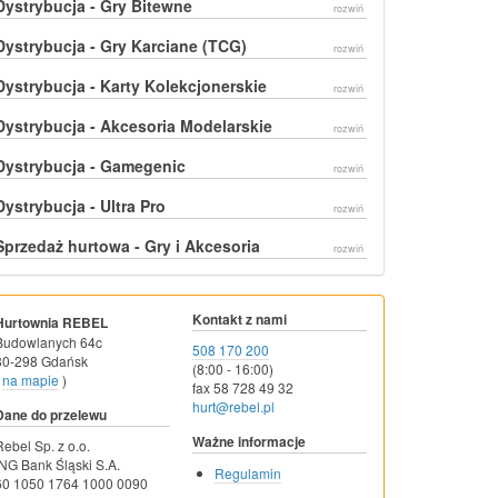
Dystrybucja - Gry Bitewne
rozwiń
Dystrybucja - Gry Karciane (TCG)
rozwiń
Dystrybucja - Karty Kolekcjonerskie
rozwiń
Dystrybucja - Akcesoria Modelarskie
rozwiń
Dystrybucja - Gamegenic
rozwiń
Dystrybucja - Ultra Pro
rozwiń
Sprzedaż hurtowa - Gry i Akcesoria
rozwiń
Kontakt z nami
Hurtownia REBEL
Budowlanych 64c
508 170 200
80-298 Gdańsk
(8:00 - 16:00)
na mapie
)
fax 58 728 49 32
hurt@rebel.pl
Dane do przelewu
Ważne informacje
Rebel Sp. z o.o.
ING Bank Śląski S.A.
Regulamin
60 1050 1764 1000 0090