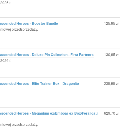
2026 r.
Ascended Heroes - Booster Bundle
125,95
zł
zniowej przedsprzedaży.
cended Heroes - Deluxe Pin Collection - First Partners
130,95
zł
2026 r.
cended Heroes - Elite Trainer Box - Dragonite
235,95
zł
Ascended Heroes - Meganium ex/Emboar ex Box/Feraligatr
629,70
zł
zniowej przedsprzedaży.