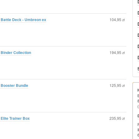
 Battle Deck - Umbreon ex
104,95
zł
Binder Collection
194,95
zł
 Booster Bundle
125,95
zł
(
Elite Trainer Box
235,95
zł