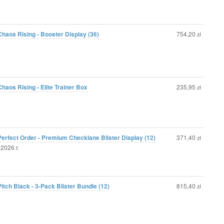
haos Rising - Booster Display (36)
754,20
zł
aos Rising - Elite Trainer Box
235,95
zł
erfect Order - Premium Checklane Blister Display (12)
371,40
zł
2026 r.
tch Black - 3-Pack Blister Bundle (12)
815,40
zł