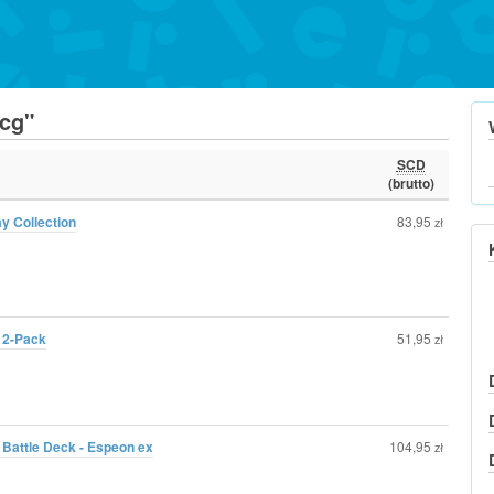
cg"
SCD
(brutto)
 Collection
83,95
zł
 2-Pack
51,95
zł
 Battle Deck - Espeon ex
104,95
zł