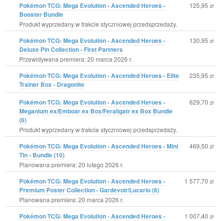
Pokémon TCG: Mega Evolution - Ascended Heroes -
125,95
zł
Booster Bundle
Produkt wyprzedany w trakcie styczniowej przedsprzedaży.
Pokémon TCG: Mega Evolution - Ascended Heroes -
130,95
zł
Deluxe Pin Collection - First Partners
Przewidywana premiera: 20 marca 2026 r.
Pokémon TCG: Mega Evolution - Ascended Heroes - Elite
235,95
zł
Trainer Box - Dragonite
Pokémon TCG: Mega Evolution - Ascended Heroes -
629,70
zł
Meganium ex/Emboar ex Box/Feraligatr ex Box Bundle
(6)
Produkt wyprzedany w trakcie styczniowej przedsprzedaży.
Pokémon TCG: Mega Evolution - Ascended Heroes - Mini
469,50
zł
Tin - Bundle (10)
Planowana premiera: 20 lutego 2026 r.
Pokémon TCG: Mega Evolution - Ascended Heroes -
1 577,70
zł
Premium Poster Collection - Gardevoir/Lucario (6)
Planowana premiera: 20 marca 2026 r.
Pokémon TCG: Mega Evolution - Ascended Heroes -
1 007,40
zł