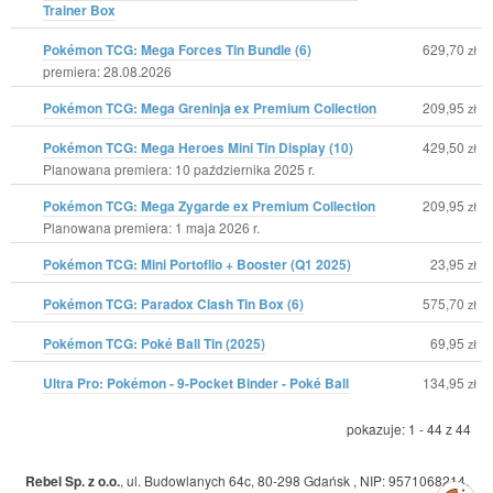
Trainer Box
Pokémon TCG: Mega Forces Tin Bundle (6)
629,70
zł
premiera: 28.08.2026
Pokémon TCG: Mega Greninja ex Premium Collection
209,95
zł
Pokémon TCG: Mega Heroes Mini Tin Display (10)
429,50
zł
Planowana premiera: 10 października 2025 r.
Pokémon TCG: Mega Zygarde ex Premium Collection
209,95
zł
Planowana premiera: 1 maja 2026 r.
Pokémon TCG: Mini Portoflio + Booster (Q1 2025)
23,95
zł
Pokémon TCG: Paradox Clash Tin Box (6)
575,70
zł
Pokémon TCG: Poké Ball Tin (2025)
69,95
zł
Ultra Pro: Pokémon - 9-Pocket Binder - Poké Ball
134,95
zł
pokazuje: 1 - 44 z 44
Rebel Sp. z o.o.
,
ul. Budowlanych 64c, 80-298 Gdańsk
,
NIP: 9571068214
,
Zarządzaj