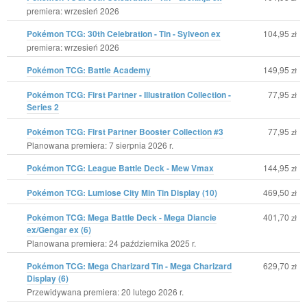
premiera: wrzesień 2026
Pokémon TCG: 30th Celebration - Tin - Sylveon ex
104,95
zł
premiera: wrzesień 2026
Pokémon TCG: Battle Academy
149,95
zł
Pokémon TCG: First Partner - Illustration Collection -
77,95
zł
Series 2
Pokémon TCG: First Partner Booster Collection #3
77,95
zł
Planowana premiera: 7 sierpnia 2026 r.
Pokémon TCG: League Battle Deck - Mew Vmax
144,95
zł
Pokémon TCG: Lumiose City Min Tin Display (10)
469,50
zł
Pokémon TCG: Mega Battle Deck - Mega Diancie
401,70
zł
ex/Gengar ex (6)
Planowana premiera: 24 października 2025 r.
Pokémon TCG: Mega Charizard Tin - Mega Charizard
629,70
zł
Display (6)
Przewidywana premiera: 20 lutego 2026 r.