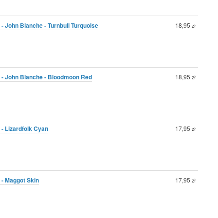
- John Blanche - Turnbull Turquoise
18,95
zł
0 - John Blanche - Bloodmoon Red
18,95
zł
 - Lizardfolk Cyan
17,95
zł
 - Maggot Skin
17,95
zł