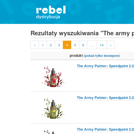
Rezultaty wyszukiwania "The army pa
«
1
2
3
4
5
6
…
14
»
produkt
(pokaż tylko dostępne)
The Army Painter: Speedpaint 2.
The Army Painter: Speedpaint 2.
The Army Painter: Speedpaint 2.0