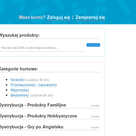
Masz konto?
Zaloguj się
|
Zarejestruj się
Wyszukaj produkty:
Szukaj
Kategorie hurtowe:
Nowości
(ostatnie 30 dni)
Przedsprzedaż / zapowiedzi
Wyprzedaż
Bestsellery
(ostatnie 90 dni)
Dystrybucja - Produkty Familijne
rozwiń
Dystrybucja - Produkty Hobbystyczne
rozwiń
Dystrybucja - Gry po Angielsku
rozwiń