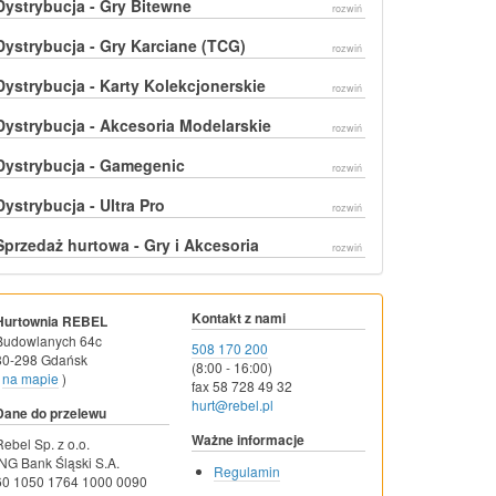
Dystrybucja - Gry Bitewne
rozwiń
Dystrybucja - Gry Karciane (TCG)
rozwiń
Dystrybucja - Karty Kolekcjonerskie
rozwiń
Dystrybucja - Akcesoria Modelarskie
rozwiń
Dystrybucja - Gamegenic
rozwiń
Dystrybucja - Ultra Pro
rozwiń
Sprzedaż hurtowa - Gry i Akcesoria
rozwiń
Kontakt z nami
Hurtownia REBEL
Budowlanych 64c
508 170 200
80-298 Gdańsk
(8:00 - 16:00)
na mapie
)
fax 58 728 49 32
hurt@rebel.pl
Dane do przelewu
Ważne informacje
Rebel Sp. z o.o.
ING Bank Śląski S.A.
Regulamin
60 1050 1764 1000 0090