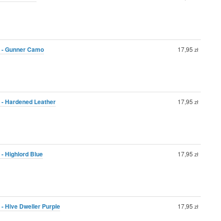
0 - Gunner Camo
17,95
zł
 - Hardened Leather
17,95
zł
 - Highlord Blue
17,95
zł
 - Hive Dweller Purple
17,95
zł