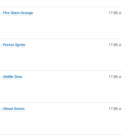
 - Fire Giant Orange
17,95
zł
- Forest Sprite
17,95
zł
- Ghillie Dew
17,95
zł
 - Ghoul Green
17,95
zł