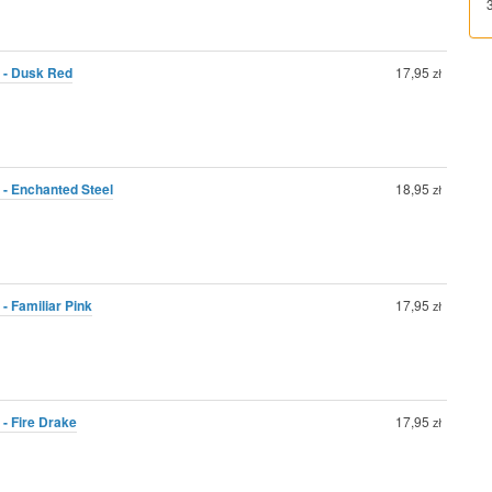
0 - Dusk Red
17,95
zł
 - Enchanted Steel
18,95
zł
- Familiar Pink
17,95
zł
 - Fire Drake
17,95
zł