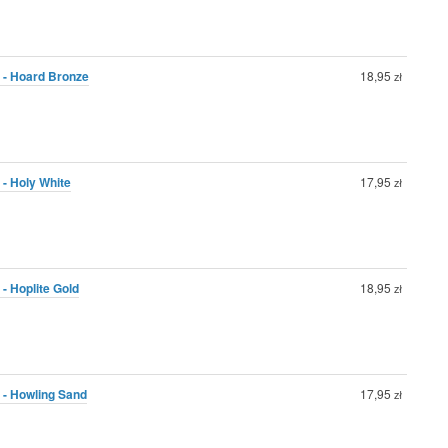
 - Hoard Bronze
18,95
zł
 - Holy White
17,95
zł
- Hoplite Gold
18,95
zł
 - Howling Sand
17,95
zł