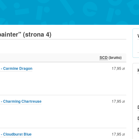
inter" (strona 4)
SCD
(brutto)
0 - Carmine Dragon
17,95
zł
0 - Charming Chartreuse
17,95
zł
 - Cloudburst Blue
17,95
zł