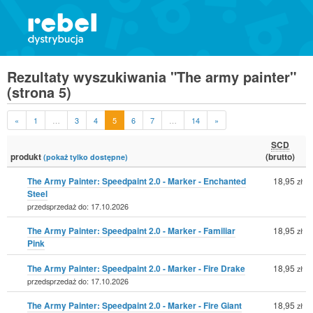
Rezultaty wyszukiwania "The army painter"
(strona 5)
«
1
…
3
4
5
6
7
…
14
»
SCD
produkt
(brutto)
(pokaż tylko dostępne)
The Army Painter: Speedpaint 2.0 - Marker - Enchanted
18,95
zł
Steel
przedsprzedaż do: 17.10.2026
The Army Painter: Speedpaint 2.0 - Marker - Familiar
18,95
zł
Pink
The Army Painter: Speedpaint 2.0 - Marker - Fire Drake
18,95
zł
przedsprzedaż do: 17.10.2026
The Army Painter: Speedpaint 2.0 - Marker - Fire Giant
18,95
zł